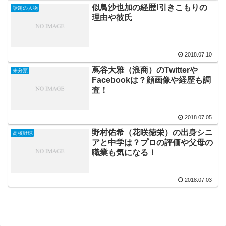
似鳥沙也加の経歴!引きこもりの
話題の人物
理由や彼氏
2018.07.10
蔦谷大雅（浪商）のTwitterや
未分類
Facebookは？顔画像や経歴も調
査！
2018.07.05
野村佑希（花咲徳栄）の出身シニ
高校野球
アと中学は？プロの評価や父母の
職業も気になる！
2018.07.03