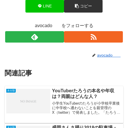
LINE
コピー
avocado をフォローする
avocado
関連記事
YouTuberたろうの本名や年収
未分類
は？両親はどんな人？
小学生YouTuberのたろうが小学校卒業後
に中学校へ通わないことを親管理の
X（twitter）で発表しました。「たろうチ
ャンネル」はフォートナイトというバト
ルロイヤルゲームのプレイ動画を発信し
ているチャンネルで登録者数は18万人を
盛岡さんさ踊り2018の駐車場・
未分類