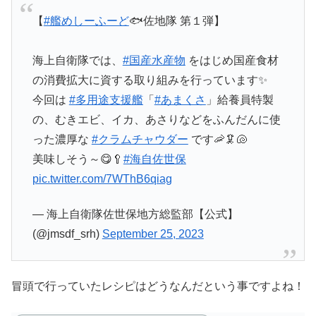
【
#艦めしーふーど
🐟佐地隊 第１弾】
海上自衛隊では、
#国産水産物
をはじめ国産食材
の消費拡大に資する取り組みを行っています✨
今回は
#多用途支援艦
「
#あまくさ
」給養員特製
の、むきエビ、イカ、あさりなどをふんだんに使
った濃厚な
#クラムチャウダー
です🦐🦑🐚
美味しそう～😋🥄
#海自佐世保
pic.twitter.com/7WThB6qiag
— 海上自衛隊佐世保地方総監部【公式】
(@jmsdf_srh)
September 25, 2023
冒頭で行っていたレシピはどうなんだという事ですよね！