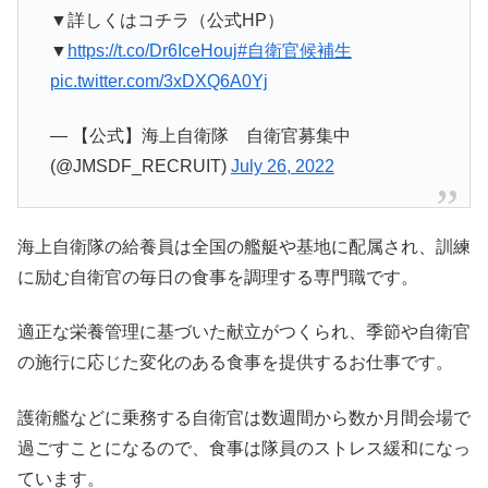
▼詳しくはコチラ（公式HP）
▼
https://t.co/Dr6IceHouj
#自衛官候補生
pic.twitter.com/3xDXQ6A0Yj
— 【公式】海上自衛隊 自衛官募集中
(@JMSDF_RECRUIT)
July 26, 2022
海上自衛隊の給養員は全国の艦艇や基地に配属され、訓練
に励む自衛官の毎日の食事を調理する専門職です。
適正な栄養管理に基づいた献立がつくられ、季節や自衛官
の施行に応じた変化のある食事を提供するお仕事です。
護衛艦などに乗務する自衛官は数週間から数か月間会場で
過ごすことになるので、食事は隊員のストレス緩和になっ
ています。