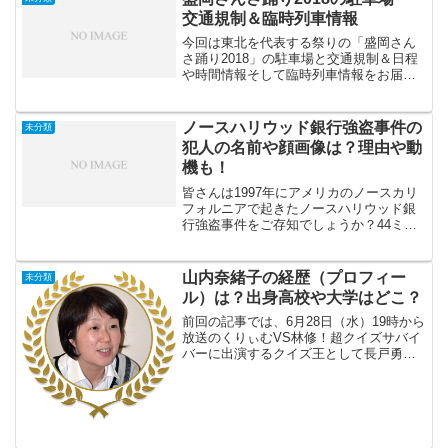
超える人...
交通規制＆臨時列車情報
今回は東北を代表する祭りの「盛岡さん
さ踊り2018」の駐車場と交通規制＆日程
や時間情報そして臨時列車情報をお届け
したいと思います。盛岡さんさ踊りは
1978年に岩手県各地で踊られていた「さ
んさ踊り」を披露するイベントとして始
ノースハリウッド銀行強盗事件の
未分類
まりました。今回が...
犯人の名前や顔画像は？理由や動
機も！
皆さんは1997年にアメリカのノースカリ
フォルニアで起きたノースハリウッド銀
行強盗事件をご存知でしょうか？44ミニ
ッツという映画にもなった事件です。
ノースハリウッド銀行強盗事件は44分間
で2000発近くの銃弾が乱射された銀行強
山内奈緒子の経歴（プロフィー
未分類
盗事件です。...
ル）は？出身高校や大学はどこ？
前回の記事では、6月28日（水）19時から
放送のくりぃむVS林修！超クイズサバイ
バーに出演するクイズ王として長戸勇人
さんを紹介しました。今回は同じく出演
されるクイズ界最強の主婦・山内奈緒子
さんについてお伝えしていきたいと思い
ます。私はクイズ...