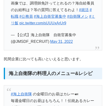
画像では、調理師免許ってとれるの？海自給養員
のお給料は？等の質問に答えてるわよ！
#就活
#
転職
#公務員
#海上自衛官募集中
#自衛隊メシ
#ミ
リ飯
pic.twitter.com/sUUUxArUr9
— 【公式】海上自衛隊 自衛官募集中
(@JMSDF_RECRUIT)
May 31, 2022
民間企業に比べても高いといえると思います。
海上自衛隊の料理人のメニュー&レシピ
#海上自衛隊
の金曜日のお昼はカレー🍛
毎週金曜日のお昼はもちろん！！伝統あるカレー