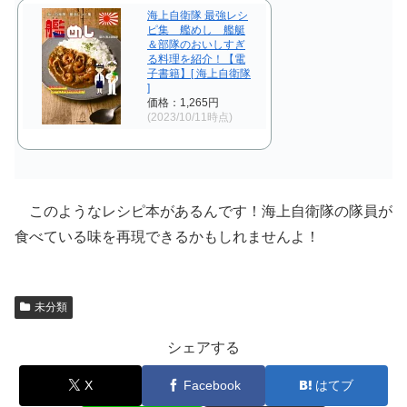
海上自衛隊 最強レシ
ピ集 艦めし 艦艇
＆部隊のおいしすぎ
る料理を紹介！【電
子書籍】[ 海上自衛隊
]
価格：1,265円
(2023/10/11時点)
このようなレシピ本があるんです！海上自衛隊の隊員が
食べている味を再現できるかもしれませんよ！
未分類
シェアする
X
Facebook
はてブ