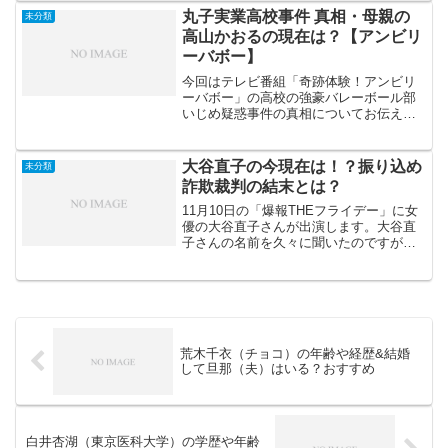
丸子実業高校事件 真相・母親の
未分類
高山かおるの現在は？【アンビリ
ーバボー】
今回はテレビ番組「奇跡体験！アンビリ
ーバボー」の高校の強豪バレーボール部
いじめ疑惑事件の真相についてお伝えし
ていきます。※登場人物名は仮名です。
約20年前の2005年にバレーボール部員の
母親が巻き起こした事件になり、井上真
大谷直子の今現在は！？振り込め
未分類
央さん主演の「明日...
詐欺裁判の結末とは？
11月10日の「爆報THEフライデー」に女
優の大谷直子さんが出演します。大谷直
子さんの名前を久々に聞いたのですが、
今現在はどのようにされているのでしょ
うか？大谷直子さんは、悪性リンパ腫と
いう病気で余命3ヶ月と宣告され、体重が
33㎏まで激減し...
荒木千衣（チョコ）の年齢や経歴&結婚
して旦那（夫）はいる？おすすめ
白井杏湖（東京医科大学）の学歴や年齢