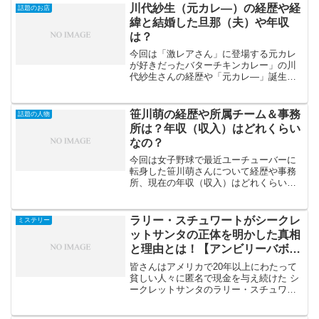
川代紗生（元カレ―）の経歴や経
話題のお店
緯と結婚した旦那（夫）や年収
は？
今回は「激レアさん」に登場する元カレ
が好きだったバターチキンカレー」の川
代紗生さんの経歴や「元カレ―」誕生の
経緯、皆さんは天狼院書店の「元カレが
好きだったバターチキンカレー」って知
っていますか？実は川代紗生さんという
笹川萌の経歴や所属チーム＆事務
話題の人物
方が考案したカレーなんで...
所は？年収（収入）はどれくらい
なの？
今回は女子野球で最近ユーチューバーに
転身した笹川萌さんについて経歴や事務
所、現在の年収（収入）はどれくらいな
のか調べてみました。笹川萌さんは左投
げの綺麗なフォームのスリークオーター
からキレのあるボールを投げる女子野球
ラリー・スチュワートがシークレ
ミステリー
ユーチューバーです！これ...
ットサンタの正体を明かした真相
と理由とは！【アンビリーバボ
ー】
皆さんはアメリカで20年以上にわたって
貧しい人々に匿名で現金を与え続けた シ
ークレットサンタのラリー・スチュワー
ト という人物をご存じだろうか？このシ
ークレットサンタの正体 である ラリー