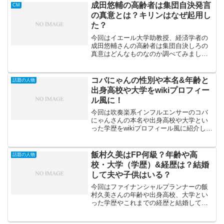
スチュワートは生涯にわたって配った現
成田悠輔の高齢者は集団自決発言
CM
金は日本円で...
の真意とは？キリンはなぜ起用し
た？
今回はイエール大学助教授、経済学者の
成田悠輔さんの高齢者は集団自決しろの
真意はどんなものなのか調べてみまし
た。経済学者の成田悠輔さんが「高齢者
は集団自決しろ」といった過去の発言が
炎上しキリンは「氷結無糖」の缶チュー
コバにゃんの性別や本名&年齢と
話題の人物
ハイの広告の一部を削除した...
出身高校や大学をwikiプロフィー
ル風に！
今回は吹奏楽系インフルエンサーのコバ
にゃんさんの本名や出身高校や大学とい
った学歴をwikiプロフィール風に紹介して
いきたいと思います。コバにゃんさんに
ついては吹奏楽をされている方なら知っ
てる人も多いかもしれませんが、今回
飯村久美はFP何級？年齢や高
話題の人物
「マツコの知らない世...
校・大学（学歴）&経歴は？結婚
して夫や子供はいる？
今回はファイナンシャルプランナーの飯
村久美さんの年齢や出身高校、大学とい
った学歴やこれまでの経歴と結婚して夫
や子供（家族）について調査して見まし
た。ファイナンシャルプランナーとして