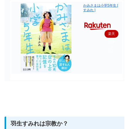
かみさまは小学5年生 [
すみれ ]
楽天
で購
入
羽生すみれは宗教か？