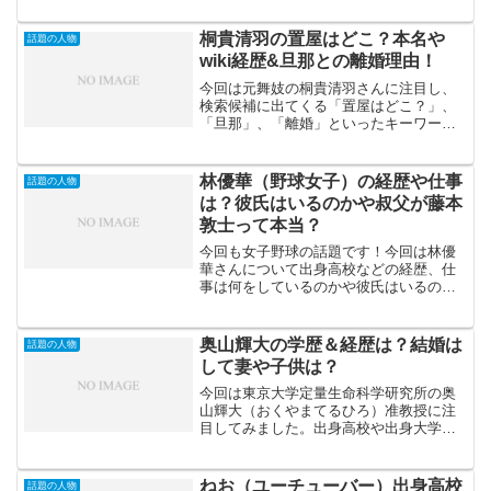
は芸能事務所GO little by littleの代表の鳥
丸寛士...
桐貴清羽の置屋はどこ？本名や
話題の人物
wiki経歴&旦那との離婚理由！
今回は元舞妓の桐貴清羽さんに注目し、
検索候補に出てくる「置屋はどこ？」、
「旦那」、「離婚」といったキーワード
を中心にこれまでの経歴をまとめてみま
した。桐貴清羽さんは国連の女性差別撤
廃委員に舞妓の人権侵害に関する報告書
林優華（野球女子）の経歴や仕事
話題の人物
を提出されています。現在...
は？彼氏はいるのかや叔父が藤本
敦士って本当？
今回も女子野球の話題です！今回は林優
華さんについて出身高校などの経歴、仕
事は何をしているのかや彼氏はいるのか
についてせまってみました。そんな林優
華さんですが10月3日のジャンクスポーツ
でトクサンTVのトクさん率いる野球女子
奥山輝大の学歴＆経歴は？結婚は
話題の人物
チームの一員として...
して妻や子供は？
今回は東京大学定量生命科学研究所の奥
山輝大（おくやまてるひろ）准教授に注
目してみました。出身高校や出身大学と
いった学歴や経歴、結婚はしているのか
など調査してみました。奥山輝大准教授
は2023年2月21日のカズレーザーに学ぶ
ねお（ユーチューバー）出身高校
話題の人物