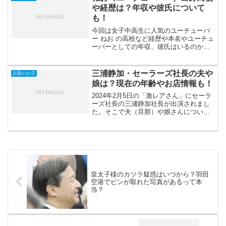
（記憶の正体）に出...
や経歴は？年収や彼氏について
も！
今回は女子中高生に人気のユーチューバ
ー ねお の高校など経歴や本名やユーチュ
ーバーとしての年収、彼氏はいるのかな
ど気になったことを調べてみました。い
まだYouTubeで成功したいという人は多
いと聞きますが、現在では芸能人も参入
三浦静加・セーラーズ社長の夫や
話題のお店
してきたりと、...
娘は？現在の年齢やお店情報も！
2024年2月5日の「激レアさん」にセーラ
ーズ社長の三浦静加社長が出演されまし
た。そこで夫（旦那）や娘さんについて
調べてみました。セーラーズは80年代を
代表するアパレルブランドで、おニャン
子クラブが「夕やけニャンニャン」で着
用して一大ブーム...
皇太子様のカツラ疑惑はいつから？羽田
空港でピンが取れた写真があるって本
当？