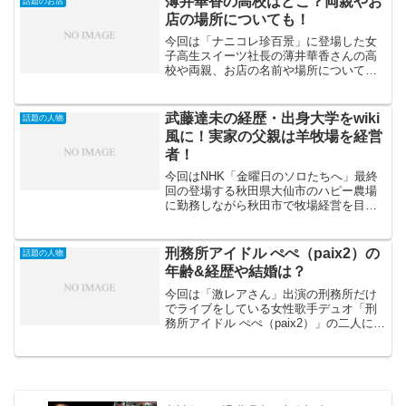
薄井華香の高校はどこ？両親やお
話題のお店
報をまとめたものです。記...
店の場所についても！
今回は「ナニコレ珍百景」に登場した女
子高生スイーツ社長の薄井華香さんの高
校や両親、お店の名前や場所についてお
伝えしていこうと思います。薄井華香さ
んはフードロスをなくしたい、加工で売
れるようにして農家を応援したいという
武藤達未の経歴・出身大学をwiki
話題の人物
思いがあるとのことです。...
風に！実家の父親は羊牧場を経営
者！
今回はNHK「金曜日のソロたちへ」最終
回の登場する秋田県大仙市のハピー農場
に勤務しながら秋田市で牧場経営を目指
す武藤達未さんがどんな方なのか調査し
てみました。武藤達未の経歴（プロフィ
ール）wiki風【本学の挑戦する卒業生 武
刑務所アイドル ぺぺ（paix2）の
話題の人物
藤 達未さん_前...
年齢&経歴や結婚は？
今回は「激レアさん」出演の刑務所だけ
でライブをしている女性歌手デュオ「刑
務所アイドル ぺぺ（paix2）」の二人に年
齢や経歴、結婚はしているのかなど調べ
てみました。ぺぺ（paix2）というバンド
名の由来はフランス語のPaix「平和」の
意味で...