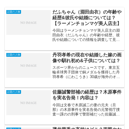
だふちゃん（淵田由衣）の年齢や
話題の人物
経歴&彼氏や結婚については？
【ラーメンチョンマゲ美人店主】
今回はラーメンチョンマゲ美人店主の淵
田由衣（だふちゃん）の年齢や経歴、彼
氏や結婚についての情報を調査して見ま
した。ラーメンチョンマゲ美人店主の淵
田由衣（だふちゃん）は美人店主として
注目を集めています。淵田由衣（だふち
丹羽孝希の現在や結婚した嫁の画
話題の人物
ゃん）年齢年齢：28歳生...
像や馴れ初め&子供については？
スポーツ界からのニュースです。東京五
輪卓球男子団体で銅メダルを獲得した丹
羽孝希（にわこうき）30歳が海外のオン
ラインカジノで賭けをしたとして賭博容
疑で千葉県警に逮捕されました。丹羽孝
希選手は23年初夏国内からオンラインカ
佐藤誠警部補の経歴は？木原事件
話題の人物
ジノに接続して、暗号...
を実名告発！内容は？
今回は文春で木原誠二の妻の元夫（旦
那）の木原事件を実名告発の元警視庁捜
査一課のの刑事で警部補だった佐藤誠氏
の経歴（プロフィール）を調査してみま
した。注意これらはヤフーニュース、週
刊文春、SNS等で現段階で報じられた情