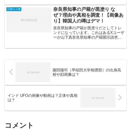
んは「ラッツ&スター」という人気バンド
のメンバーでその後「志村けんのだいじ
奈良県知事の戸籍が黒塗り な
話題の人物
ょうぶだ...
ぜ？理由や真相を調査！【画像あ
り】韓国人の噂はデマ！
奈良県知事の戸籍が黒塗りだとしてトレ
ンドになっています。これはあるXユーザ
ーが山下真奈良県知事の戸籍開示請求を
行ったところ、のり弁のように黒塗りだ
ったといて話題となっています。奈良県
知事といえば2億円の税金をつぎ込んだ奈
良公園でのK-POP...
園田陽司（早稲田大学相撲部）の出身高
校や顔画像は？
インド UFOの画像や動画は？正体や真相
は？
コメント