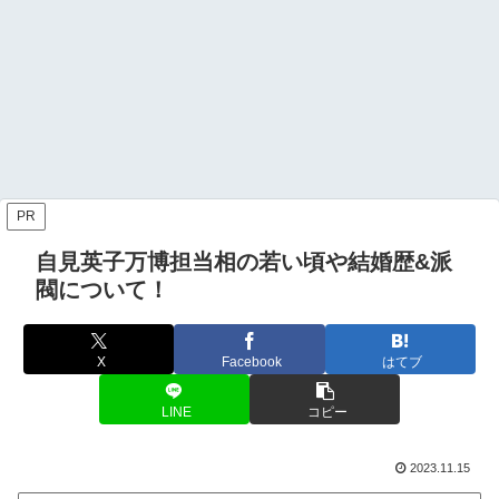
PR
自見英子万博担当相の若い頃や結婚歴&派
閥について！
X
Facebook
はてブ
LINE
コピー
2023.11.15