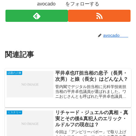
avocado をフォローする
avocado
関連記事
平井卓也IT担当相の息子（長男・
話題の人物
次男）と娘（長女）はどんな人？
菅内閣でデジタル担当相に元科学技術担
当相の平井卓也議員が選ばれました。ワ
ニおじさんとも呼ばれた平井卓也議員。
どんな人物なのか調べてみると長男、長
女といった子供に関する検索候補が出て
きました。そこで今回は平井卓也IT相の
リチャード・ジュエルの真相・真
ミステリー
長男と長女はどんな人物...
実とその後&真犯人のエリック・
ルドルフの現在は？
今回は「アンビリーバボー」で取り上げ