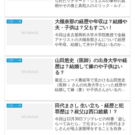
られたリチャード・ジュエルの事件の真
相やその後と真犯人のエリック・ルドル
フの現在をまとめてみました。リチャー
ド・ジュエルはアトランタオリンピック
爆破事件、センテニアル・オリンピック
大槻奈那の経歴や年収は？結婚や
話題の人物
公園爆破事件で映画にもな...
夫・子供は？父もすごい！
今回は名古屋商科大学大学院教授で金融
アナリストの大槻奈那さんについて経歴
や年収、結婚して夫や子供はいるのかや
父親といった大槻那奈教授を検索すると
出てくるキーワードを中心に調査してみ
た結果をまとめてみました！大槻奈那教
山田悠史（医師）の出身大学や経
話題の人物
授は2023年4月5日放...
歴は？結婚して嫁のや子供はい
る？
最近ニュース番組等で見かける山田悠史
（医師 ）さんの出身大学といった経歴や
結婚して嫁（妻）や子供さんがいるのか
調べてみました。最近結構テレビやラジ
オで見たり聞いたりするんですがぶっち
ゃけイケメンですよね！という事で山田
田代まさし 生い立ち・経歴と犯
話題の人物
悠史医師とはどんな人物...
罪歴は？叔父は西口総裁！？
今回は12月30日フジテレビの特番「超し
らべてみたら」で元タレントの田代まさ
しさんが地上波復帰をすることを自身の
Instagramで発表しました。田代まさしさ