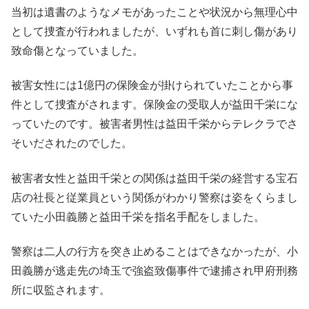
当初は遺書のようなメモがあったことや状況から無理心中
として捜査が行われましたが、いずれも首に刺し傷があり
致命傷となっていました。
被害女性には1億円の保険金が掛けられていたことから事
件として捜査がされます。保険金の受取人が益田千栄にな
っていたのです。被害者男性は益田千栄からテレクラでさ
そいだされたのでした。
被害者女性と益田千栄との関係は益田千栄の経営する宝石
店の社長と従業員という関係がわかり警察は姿をくらまし
ていた小田義勝と益田千栄を指名手配をしました。
警察は二人の行方を突き止めることはできなかったが、小
田義勝が逃走先の埼玉で強盗致傷事件で逮捕され甲府刑務
所に収監されます。