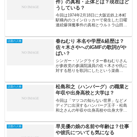
件）の真相・正体とは？現在はど
うしている？
今回は1974年2月18日に大阪近鉄上本町
駅構内のコインロッカーで発生した日曜
連続爆弾魔事件の真相とウルトラ山田の
正体や現在についてお伝えしていきま
す。この日曜連続爆弾魔事件のウルトラ
山田は「アンビリーバボー」で取り上げ
春ねむり 本名や学歴&経歴は？
話題の人物
られました。ウルトラ...
佐々木さやへのIGMFの歌詞がや
ばい？
シンガー・ソングライター春ねむりさん
が参政党の参議院議員の佐々木さや氏に
対する怒りを歌詞にしたという楽曲
「IGMF」をSoundCloudで公開し話題と
なっています。「IGMF」の歌詞の中には
「ホラー映画より怖いさや」と佐々木さ
松島和之（ハンバーグ）の職業と
話題の人物
や氏の実名も...
年収や出身高校と大学は？
今回は「マツコの知らない世界」などメ
ディアに出演するハンバーグ王子・松島
和之さんの年収や出身高校や出身大学と
いった経歴を中心に紹介していきたいと
思います。ハンバーグ王子といわれる松
島和之さんは年間400食ハンバーグを食べ
早見優の娘の名前や年齢は？仕事
話題の人物
るんだそうですよ！い...
や彼氏についても気になる