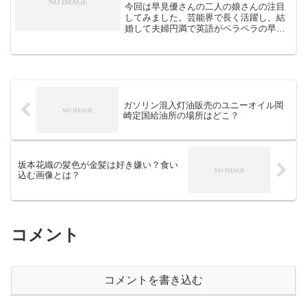
今回は早見優さんの二人の娘さんの注目
してみました。芸能界で長く活躍し、結
婚して夫婦円満で英語がペラペラの早見
優さんの娘さんはどんな方たちなのでし
ょうか？年齢や名前、大学といった学歴
について検索候補に出てくるキーワード
を中心に調査してみました...
ガソリン混入灯油販売のユニーオイル岡
崎定国給油所の場所はどこ？
坂本花織の髪色が金髪は好き嫌い？食い
込む画像とは？
コメント
コメントを書き込む