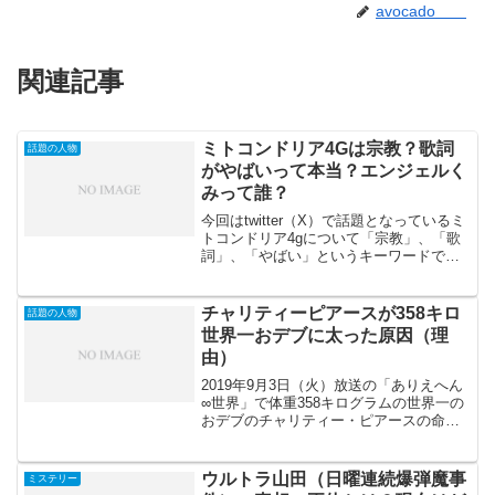
avocado
関連記事
ミトコンドリア4Gは宗教？歌詞
話題の人物
がやばいって本当？エンジェルく
みって誰？
今回はtwitter（X）で話題となっているミ
トコンドリア4gについて「宗教」、「歌
詞」、「やばい」というキーワードで調
査していきたいと思います。ミトコンド
リア4gは「遺伝子伸ばそう」「細胞の進
化」という歌詞がやばいと話題になって
チャリティーピアースが358キロ
話題の人物
いるようで...
世界一おデブに太った原因（理
由）
2019年9月3日（火）放送の「ありえへん
∞世界」で体重358キログラムの世界一の
おデブのチャリティー・ピアースの命が
けダイエットが取り上げられます。 体
重358キロってぽっちゃりも真っ青な重さ
です いったいなぜここまで太ってしま
ウルトラ山田（日曜連続爆弾魔事
ミステリー
ったのでし...