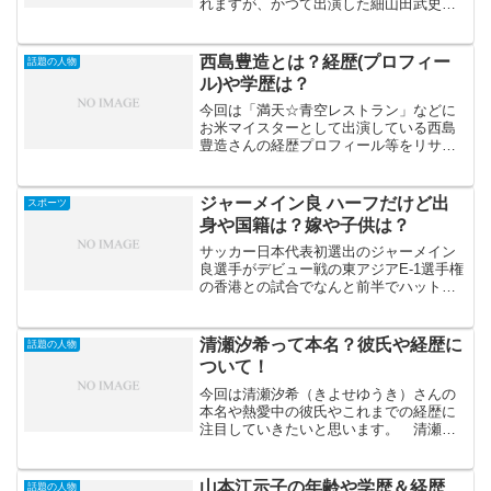
れますが、かつて出演した細山田武史
（ほそやまだたけし）捕手に注目してい
きたいと思います。 とりわけ今回は細
山田武史と検索すると候補に出てくる「
西島豊造とは？経歴(プロフィー
話題の人物
細山田武史 素...
ル)や学歴は？
今回は「満天☆青空レストラン」などに
お米マイスターとして出演している西島
豊造さんの経歴プロフィール等をリサー
チしてみました。 田んぼの稲刈りも終
わり新米がおいしい季節になりました
ね！皆さんはもう新米を食べられました
ジャーメイン良 ハーフだけど出
スポーツ
か？ お米マイスターの西島...
身や国籍は？嫁や子供は？
サッカー日本代表初選出のジャーメイン
良選手がデビュー戦の東アジアE-1選手権
の香港との試合でなんと前半でハットト
リックというゴールラッシュで話題とな
っています。更にハットトリックだけで
は終わらずにその後もゴールを決め前半
清瀬汐希って本名？彼氏や経歴に
話題の人物
30分足らずで4得点...
ついて！
今回は清瀬汐希（きよせゆうき）さんの
本名や熱愛中の彼氏やこれまでの経歴に
注目していきたいと思います。 清瀬汐
希（きよせゆうき）さんが「有吉反省
会」に出演されますので、予習しておき
ましょう！ 清瀬汐希は本名？ この投稿
山本江示子の年齢や学歴＆経歴
話題の人物