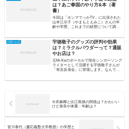
をInstagramで...
は？あご拳固のやり方&本（著
書）
今回は「ホンマでっかTV」に出演された
山本江示子（やまもとえみこ）さんの年
齢や学歴、これまでの経歴について調査
してみました。また、山本江示子（やま
もとえみこ）さんの著書（本）やあご拳
固のやり方についてもお伝えしていきま
宇徳敬子のグッズの評判や効果
話題のお店
す。山本江示子（やまも...
は？ミラクルパウダーって？通販
やお店は？
元Mi-Keのボーカルで現在シンガーソング
ライターとして活躍する宇徳敬子さんが
「有吉反省会」に登場します。なんでも
プロデュースするグッズがあやしい方向
に行っているのを反省するとのことで
す・・・ という事で今回は宇徳敬子さ
んプロデュースのグッ...
今井麻椰と比江島慎の関係は？かわいい
けど身長や体重・年齢は？
皆川泰代（慶応義塾大学教授）の学歴と