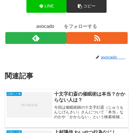
LINE
コピー
avocado をフォローする
avocado
関連記事
十文字幻斎の催眠術は本当？かか
話題の人物
らない人は？
今回は催眠術師の十文字幻斎（じゅうも
んじげんさい）さんについて「本当」な
のかや「かからない」という検索候補に
でてくるキーワードで調査してみまし
た。催眠術というとなんとなく眉唾物な
ような気がしますが、テレビで見たりす
上村謙信 わいせつ行為なにし
話題の人物