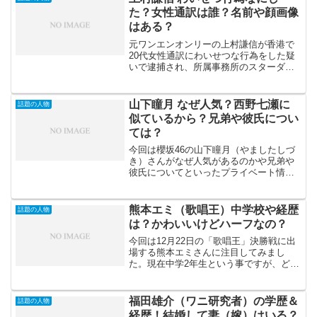
ると本当なのかと思ってしま...
た？女性通訳は誰？名前や顔画像
はある？
元ワンエンオンリーの上村謙信が香港で
20代女性通訳にわいせつな行為をした疑
いで逮捕され、所属事務所のスターダス
トプロモーションから契約解除されたこ
とが明らかになりました。上村謙信容疑
者は香港で行われたファンミーティング
山下瞳月 なぜ人気？西野七瀬に
話題の人物
の打ち上げが開かれた飲...
似ているから？兄弟や彼氏につい
ては？
今回は櫻坂46の山下瞳月（やましたしづ
き）さんがなぜ人気があるのかや兄弟や
彼氏についてといったプライベート情報
はあるのかを調査してみました。山下瞳
月 なぜ人気？山下瞳月（やましたしづ
き）なぜ人気？という検索候補が出てき
熊本エミ（歌唱王）中学校や経歴
話題の人物
ますので、山下瞳月さん...
は？かわいいけどハーフなの？
今回は12月22日の「歌唱王」決勝戦に出
場する熊本エミさんに注目してみまし
た。現在中学2年生という事ですが、どこ
なのかやハーフの噂について情報をまと
めてみました。これまでカラオケバトル
や歌唱王に出演して話題になっています
福田雄介（ワニ研究者）の学歴＆
話題の人物
よね！とても中学生と...
経歴！結婚して妻（嫁）はいる？