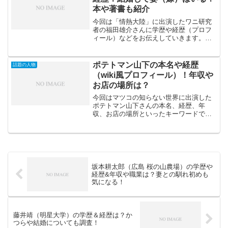
本や著書も紹介
今回は「情熱大陸」に出演したワニ研究
者の福田雄介さんに学歴や経歴（プロフ
ィール）などをお伝えしていきます。福
田雄介さんは世界最大のイリエワニを主
に研究されている方です。英語もわから
ずオーストラリアに渡り活動する福田雄
ポテトマン山下の本名や経歴
話題の人物
介さんはどんな方なのでし...
（wiki風プロフィール）！年収や
お店の場所は？
今回はマツコの知らない世界に出演した
ポテトマン山下さんの本名、経歴、年
収、お店の場所といったキーワードで調
査してみました。フライドポテト職人の
ポテトマン山下さんはどんな方なのでし
ょうか？また、ポテトマン山下さんのお
店も気になります・・・ポテ...
坂本耕太郎（広島 桜の山農場）の学歴や
経歴&年収や職業は？妻との馴れ初めも
気になる！
藤井靖（明星大学）の学歴＆経歴は？か
つらや結婚についても調査！