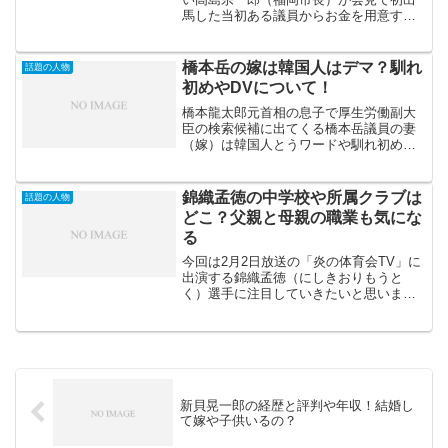
馬した当初ある議員からお金を用意する
ように言われたと明かし話題となってい
ます。高島宗一郎（福岡市長）はどんな
人物なのかと思い検索をかけてみたとこ
橋本岳の嫁は韓国人はデマ？馴れ
話題の人物
ろ「高島宗一郎 元嫁」と...
初めやDVについて！
橋本龍太郎元首相の息子で厚生労働副大
臣の検索候補に出てくる橋本岳議員の妻
（嫁）は韓国人とうワードや馴れ初め、
DVについて調査してみました。私は政治
に疎いので橋本龍太郎元総理の息子さん
が政治家だったとは知りませんでした。
錦織孟徳の中学校や所属クラブは
話題の人物
さて橋本岳副大臣はどん...
どこ？父親と母親の職業も気にな
る
今回は2月2日放送の「炎の体育会TV」に
出演する錦織孟徳（にしきおりもうと
く）選手に注目していきたいと思いま
す。 錦織孟徳とかいて「にしきおりも
うとく」と読みます。かなり珍しい名前
ですね？ 歴史上の偉い人物とかにいそ
うななまえですね！ニック...
新貝晃一郎の経歴と評判や年収！結婚し
て嫁や子供いるの？