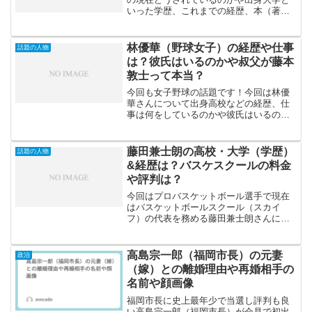
いった学歴、これまでの経歴、本（著
書）などをご紹介していこうと思いま
す。上野正彦さんと名前を聞いてもぴん
と来ない方でもテレビ等で見たことがあ
林優華（野球女子）の経歴や仕事
話題の人物
るという人は多いと思いますの...
は？彼氏はいるのかや叔父が藤本
敦士って本当？
今回も女子野球の話題です！今回は林優
華さんについて出身高校などの経歴、仕
事は何をしているのかや彼氏はいるのか
についてせまってみました。そんな林優
華さんですが10月3日のジャンクスポーツ
でトクサンTVのトクさん率いる野球女子
藤田兼士朗の高校・大学（学歴）
話題の人物
チームの一員として...
&経歴は？バスケスクールの料金
や評判は？
今回はプロバスケットボール選手で現在
はバスケットボールスクール（スカイ
フ）の代表を務める藤田兼士朗さんにス
ポットを当てて出身高校や大学について
やこれまでの経歴について調査してみま
した。現在バスケスクールの代表兼コー
高島宗一郎（福岡市長）の元妻
政治
チを務めているという藤田さ...
（嫁）との離婚理由や再婚相手の
名前や顔画像
福岡市長に史上最年少で当選し評判も良
い高島宗一郎（福岡市長）が会見で初出