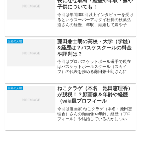
長になぜ取材？経歴や年収・嫁や
子供についても！
今回は年間300回以上インタビューを受け
るというスーパーアキダイ社長の秋葉弘
道さんの経歴、年収、結婚して嫁や子供
はいるのかなど調査してみました。秋葉
弘道社長というよりスーパーアキダイ社
長といったほうがわかりやすいかもしれ
藤田兼士朗の高校・大学（学歴）
話題の人物
ません。皆さんもニュ...
&経歴は？バスケスクールの料金
や評判は？
今回はプロバスケットボール選手で現在
はバスケットボールスクール（スカイ
フ）の代表を務める藤田兼士朗さんにス
ポットを当てて出身高校や大学について
やこれまでの経歴について調査してみま
した。現在バスケスクールの代表兼コー
ねこクラゲ（本名 池田恵理香）
話題の人物
チを務めているという藤田さ...
が脱税！？顔画像＆年齢や経歴
（wiki風プロフィール
今回は漫画家 ねこクラゲ（本名：池田恵
理香）さんの顔画像や年齢、経歴（プロ
フィール）や結婚しているのかについて
調べてみました。ねこクラゲ（本名：池
田恵理香）さんは「薬屋のひとりごと」
という漫画の作画を担当されておりま
す。印税と原稿料合わせて...