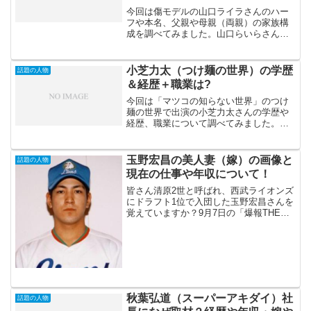
今回は傷モデルの山口ライラさんのハー
フや本名、父親や母親（両親）の家族構
成を調べてみました。山口らいらさんは
現在小学5年生（2021年3月現在）の11歳
なんですが、とても11歳とは思えないと
いう事で話題となっているんです。山口
小芝力太（つけ麺の世界）の学歴
話題の人物
らいら ハーフ...
＆経歴＋職業は?
今回は「マツコの知らない世界」のつけ
麺の世界で出演の小芝力太さんの学歴や
経歴、職業について調べてみました。番
組の紹介欄では小芝力太さんは2000食以
上のつけ麺を食べたホワイトハッカーが
登場とあります。つけ麺とホワイトハッ
玉野宏昌の美人妻（嫁）の画像と
話題の人物
カー、小芝力太さんと...
現在の仕事や年収について！
皆さん清原2世と呼ばれ、西武ライオンズ
にドラフト1位で入団した玉野宏昌さんを
覚えていますか？9月7日の「爆報THEフ
ライデー」にイケメンスター選手Tとして
出演されます。番組の紹介では、現在は
美人妻（嫁）と結婚し、野球と180度違う
仕事（職業...
秋葉弘道（スーパーアキダイ）社
話題の人物