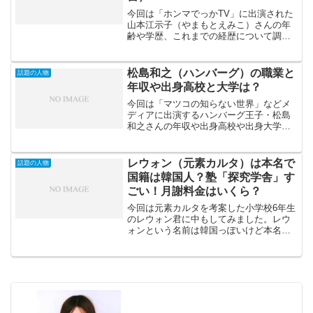
今回は「ホンマでっかTV」に出演された
山本江示子（やまもとえみこ）さんの年
齢や学歴、これまでの経歴について調査
してみました。また、山本江示子（やま
もとえみこ）さんの著書（本）やあご拳
固のやり方についてもお伝えしていきま
松島和之（ハンバーグ）の職業と
話題の人物
す。山本江示子（やまも...
年収や出身高校と大学は？
今回は「マツコの知らない世界」などメ
ディアに出演するハンバーグ王子・松島
和之さんの年収や出身高校や出身大学と
いった経歴を中心に紹介していきたいと
思います。ハンバーグ王子といわれる松
島和之さんは年間400食ハンバーグを食べ
レウォン（元素カルタ）は本名で
話題の人物
るんだそうですよ！い...
国籍は韓国人？塾「探究学舎」す
ごい！月謝料金はいくら？
今回は元素カルタを考案した小学校6年生
のレウォン君に中もしてみました。レウ
ォンという名前は韓国っぽいけど本名な
のかやレウォン君はクラウドファンディ
ングによって元素カルタを商品化したん
ですよ！小学生なのにスゴ過ぎませんん
か？そして通っている塾...