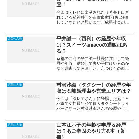
査！
今回はテレビに出演されたり著書も出さ
れている精神科医の古賀良彦医師に注目
していきたいと思います。成熟社会の日
本では今後ますます心が疲れて不調を期
する人が増えていくといわれてますの
で、精神科医の存在が重要になってくる
平井誠一（西利）の経歴や年収
話題の人物
と思います。精神科医の古賀...
は？スイーツamacoの通販はあ
る？
京都の西利の平井誠一社長に注目して経
歴や年収、結婚して妻や子供はいるのか
など調査してみました。京つけもの西利
は千枚漬けなど80種類以上もの商品を展
開しており、創業81年になる老舗です。
また、これまでの漬物だけにとどまらず
村瀬沙織（タクシー）の経歴や年
話題の人物
「すぐき」という京野...
収は＆離婚理由や営業エリアは？
今回は「激レアさん」に登場した元キャ
バ嬢で女性最年少で個人タクシードライ
バーになった村瀬沙織さんの経歴や年
収、離婚理由や営業エリアについて調べ
てみました。キャバ嬢からタクシードラ
イバーという異色の経歴の持ち主である
山本江示子の年齢や学歴＆経歴
話題の人物
村瀬沙織さん。キッカケや現...
は？あご拳固のやり方&本（著
書）