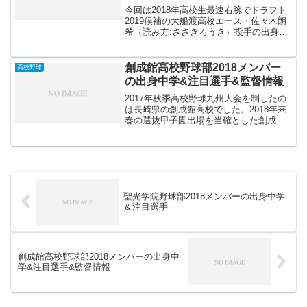
今回は2018年高校生最速右腕でドラフト
2019候補の大船渡高校エース・佐々木朗
希（読み方:ささきろうき）投手の出身中
学等経歴や進路について記事を書いてき
たいと思います。佐々木朗希投手は2019
年のドラフト候補にあがっているととも
創成館高校野球部2018メンバー
高校野球
にU 18...
の出身中学&注目選手&監督情報
2017年秋季高校野球九州大会を制したの
は長崎県の創成館高校でした。2018年来
春の選抜甲子園出場を当確とした創成館
高校野球部のメンバーの出身中学野球注
目選手そして監督についてお伝えしてい
きたいと思います。創成館高校野球部メ
ンバーの出身中学...
聖光学院野球部2018メンバーの出身中学
＆注目選手
創成館高校野球部2018メンバーの出身中
学&注目選手&監督情報