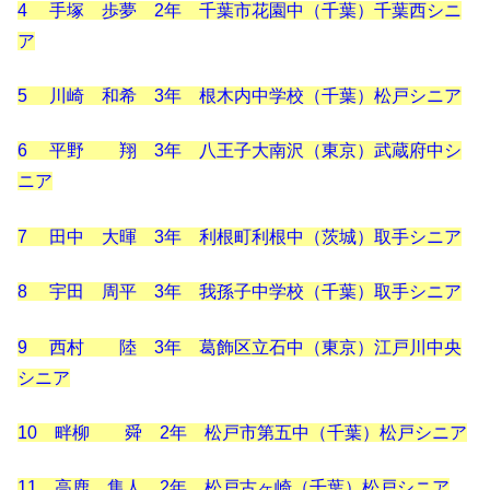
4 手塚 歩夢 2年 千葉市花園中（千葉）千葉西シニ
ア
5 川崎 和希 3年 根木内中学校（千葉）松戸シニア
6 平野 翔 3年 八王子大南沢（東京）武蔵府中シ
ニア
7 田中 大暉 3年 利根町利根中（茨城）取手シニア
8 宇田 周平 3年 我孫子中学校（千葉）取手シニア
9 西村 陸 3年 葛飾区立石中（東京）江戸川中央
シニア
10 畔柳 舜 2年 松戸市第五中（千葉）松戸シニア
11 高鹿 隼人 2年 松戸古ヶ崎（千葉）松戸シニア