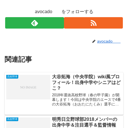
avocado をフォローする
avocado
関連記事
大谷拓海（中央学院）wiki風プロ
高校野球
フィール！出身中学やシニアはど
こ？
2018年選抜高校野球（春の甲子園）が開
幕します！今回は中央学院のエースで4番
の大谷拓海（おおたにたくみ）選手に注
目してみたいと思います。また今年の
2018ドラフト候補でもあります。大谷拓
海選手は最速145kmのを投げるエースで
明秀日立野球部2018メンバーの
高校野球
あり、打って...
出身中学＆注目選手＆監督情報