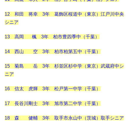
12 和田 将幸 3年 葛飾区桜道中（東京）江戸川中央
シニア
13 高岡 楓 3年 柏市豊四季中（千葉）
14 西山 空 3年 柏市柏第五中（千葉）
15 菊島 岳 3年 杉並区杉中学（東京）武蔵府中シ
ニア
16 信太 虎輝 3年 松戸第一中学（千葉）
17 長谷川剛士 3年 旭市第二中学（千葉）
18 森 健輔 3年 取手市永山中（茨城）取手シニア