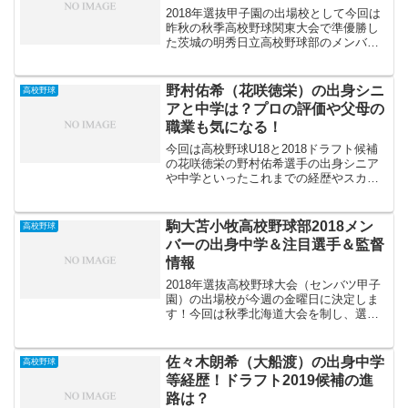
2018年選抜甲子園の出場校として今回は
昨秋の秋季高校野球関東大会で準優勝し
た茨城の明秀日立高校野球部のメンバー
の出身中学、注目選手、監督についてお
伝えしていこうと思います。これまで明
秀日立学園高校は茨城県内で上位に進出
野村佑希（花咲徳栄）の出身シニ
高校野球
してきており、甲子園...
アと中学は？プロの評価や父母の
職業も気になる！
今回は高校野球U18と2018ドラフト候補
の花咲徳栄の野村佑希選手の出身シニア
や中学といったこれまでの経歴やスカウ
トの評価や通算本塁打数についてお伝え
していきます。野村佑希選手といえば優
勝した昨夏の甲子園で2年生ながら4番を
駒大苫小牧高校野球部2018メン
高校野球
任され、本塁打を...
バーの出身中学＆注目選手＆監督
情報
2018年選抜高校野球大会（センバツ甲子
園）の出場校が今週の金曜日に決定しま
す！今回は秋季北海道大会を制し、選抜
出場を当確とした駒大苫小牧高校野球部
2018メンバーの出身中学や注目選手情報
をまとめていきます。駒大苫小牧は史上
佐々木朗希（大船渡）の出身中学
高校野球
初めて北海道に優...
等経歴！ドラフト2019候補の進
路は？