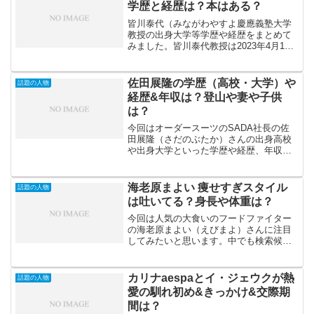
学歴と経歴は？本はある？
皆川泰代（みながわやすよ慶應義塾大学
教授の出身大学等学歴や経歴をまとめて
みました。皆川泰代教授は2023年4月11
日放送の「カズレーザーと学ぶ」2時間ス
ペシャルに出演されました。ということ
で皆川泰代教授がどんな方なのか情報を
佐田展隆の学歴（高校・大学）や
話題の人物
まとめてみました...
経歴&年収は？登山や妻や子供
は？
今回はオーダースーツのSADA社長の佐
田展隆（さだのぶたか）さんの出身高校
や出身大学といった学歴や経歴、年収は
どれくらいあるのかななどについて調査
してみました！オーダースーツのSADA
社長の佐田展隆社長が「激レアさん」の
海老原まよい 痩せすぎスタイル
話題の人物
出演されましたよ！と...
は吐いてる？身長や体重は？
今回は人気の大食いのフードファイター
の海老原まよい（えびまよ）さんに注目
してみたいと思います。中でも検索候補
に出てくる「海老原まよい 痩せすぎ」、
「海老原まよい スタイル」、「海老原ま
よい 吐いてる」というキーワードについ
カリナaespaとイ・ジェウクが熱
話題の人物
て調査してみました...
愛の馴れ初め&きっかけ&交際期
間は？