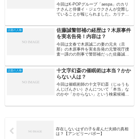
今回はK-POPグループ「aespa」のカリ
ナさんと俳優イ・ジェウクさんが交際し
ていることが報じられました。カリナさ
んの所属事務所のSMエンターテイメント
とイ・ジェウクさんの所属事務所のC-
JeSスタジオの関係者も2人の交際を認め
佐藤誠警部補の経歴は？木原事件
話題の人物
ております...
を実名告発！内容は？
今回は文春で木原誠二の妻の元夫（旦
那）の木原事件を実名告発の元警視庁捜
査一課のの刑事で警部補だった佐藤誠氏
の経歴（プロフィール）を調査してみま
した。注意これらはヤフーニュース、週
刊文春、SNS等で現段階で報じられた情
十文字幻斎の催眠術は本当？かか
話題の人物
報をまとめたものです。記...
らない人は？
今回は催眠術師の十文字幻斎（じゅうも
んじげんさい）さんについて「本当」な
のかや「かからない」という検索候補に
でてくるキーワードで調査してみまし
た。催眠術というとなんとなく眉唾物な
ような気がしますが、テレビで見たりす
ると本当なのかと思ってしま...
存在しないはずの子を産んだ夫婦の真相
は？【アンビリーバボー】