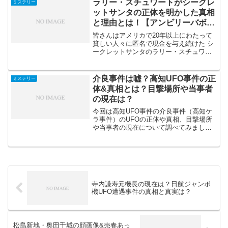
ラリー・スチュワートがシークレ
ミステリー
は・・・アラバマ シングルマザ...
ットサンタの正体を明かした真相
と理由とは！【アンビリーバボ
ー】
皆さんはアメリカで20年以上にわたって
貧しい人々に匿名で現金を与え続けた シ
ークレットサンタのラリー・スチュワー
ト という人物をご存じだろうか？このシ
ークレットサンタの正体 である ラリー
スチュワートは生涯にわたって配った現
介良事件は嘘？高知UFO事件の正
ミステリー
金は日本円で...
体&真相とは？目撃場所や当事者
の現在は？
今回は高知UFO事件の介良事件（高知ケ
ラ事件）のUFOの正体や真相、目撃場所
や当事者の現在について調べてみまし
た。介良事件（ケラ事件）は1972年（昭
和47年）9月に高知県介良地区で、当時中
学生だった数人が両手に乗る未確認飛行
物体を捕獲した...
寺内謙寿元機長の現在は？日航ジャンボ
機UFO遭遇事件の真相と真実は？
松島新地・奥田千城の顔画像&売春あっ