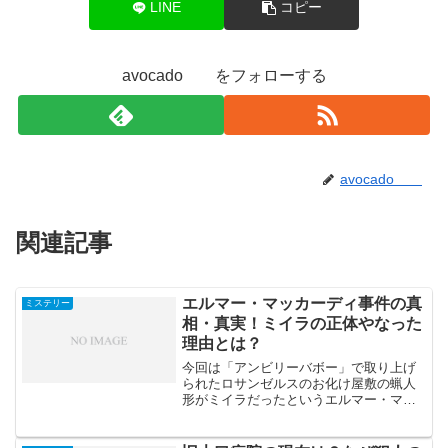
LINE
コピー
avocado をフォローする
avocado
関連記事
エルマー・マッカーディ事件の真
ミステリー
相・真実！ミイラの正体やなった
理由とは？
今回は「アンビリーバボー」で取り上げ
られたロサンゼルスのお化け屋敷の蝋人
形がミイラだったというエルマー・マッ
カーディ事件の真相・真実に迫ります。
ミイラがお化け屋敷の蝋人形になった理
由やそのミイラの正体は誰なのでしょう