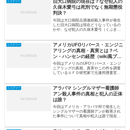
旧大口病院の現在は？なぜ犯人の
ミステリー
か？ものすごい事件性を感...
久保木愛弓は死刑でなく無期懲役
判決？
今回は大口病院点滴連続殺人事件が発生
した旧大口病院は現在どうなっているの
かや、なぜ犯人の久保木愛弓（くぶきあ
ゆみ）は検察、弁護側が死刑を求刑して
いたにもかかわらず、死刑ではなく無期
懲役になったのか調査してみました。大
アメリカUFOリバース・エンジニ
ミステリー
口病院点滴連続殺人事件は...
アリングの真相・真実とは？ベ
ン・ハンセンの経歴（wiki風プロ
フィール）
今回はアメリカのUFOリバース・エンジ
ニアリングの真相、真実やこの件を調査
しているＵＦＯ研究家で元連邦捜査官の
ベン・ハンセンがどんな人物なのか経歴
（プロフィール）などについて調査して
みました。リバース・エンジニアリング
アラバマ シングルマザー看護師
ミステリー
の真相・真実とは？20...
アン殺人事件の真相と犯人の正体
は誰？
今回はアメリカ・アラバマ州で発生した
シングルマザーの看護師アンが殺害され
た事件について真相や犯人は誰で現在は
どうなているのか調査してみたいと思い
ます。事件の真犯人の正体は誰なのでし
ょうか？そしてこの事件の真相と