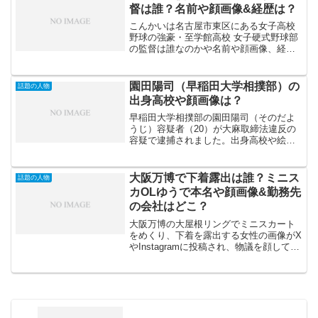
がないとい...
督は誰？名前や顔画像&経歴は？
こんかいは名古屋市東区にある女子高校
野球の強豪・至学館高校 女子硬式野球部
の監督は誰なのかや名前や顔画像、経歴
について調査していきます。至学館高校
女子硬式野球部は強豪で毎年のように全
国大会に出場している愛知県の女子硬式
園田陽司（早稲田大学相撲部）の
話題の人物
野球部です。そのチー...
出身高校や顔画像は？
早稲田大学相撲部の園田陽司（そのだよ
うじ）容疑者（20）が大麻取締法違反の
容疑で逮捕されました。出身高校や絵画
増などは特定されているのでしょうか？
事件の概要はというと園田陽司容疑者が
今年7月中旬頃、大麻を含む植物篇を郵便
大阪万博で下着露出は誰？ミニス
話題の人物
で送るよう会社員の廣...
カOLゆうで本名や顔画像&勤務先
の会社はどこ？
大阪万博の大屋根リングでミニスカート
をめくり、下着を露出する女性の画像がX
やInstagramに投稿され、物議を顔してい
ます。また、投稿された画像には小さな
子供も映っており、不適切ではないか、
通報したという投稿が見られました。こ
のようなこと...