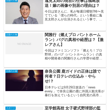
逸見太郎の現在の仕事は福島放
話題の人物
送！嫁の画像や別居の理由は？
今日は皆さんに、私が毎週日曜朝7時〜見
てている「僕らの時代」という番組に逸
見太郎さんが出演されるという事で、今
回は逸見太郎さんにスポットを当てて行
きたいと思います。この僕らの時代とい
う番組ですが、毎週3人のゲストが自由気
関雅行（燃えプロ バントホーム
ままに30分間語り合...
話題の人物
ラン）バグの真相や経歴は？【激
レアさん】
今回はファミコンソフト「燃えろ！プロ
野球」のバグ（バントホームラン）の真
相や開発者の関雅行さんの学歴や経歴に
ついて調査してみました。「燃えろ！プ
ロ野球」通称「燃えプロ」は40代半ば以
降のファミコン世代の人、特に男性なら
奈良公園 鹿ガイドの正体は誰で
話題の人物
誰でも知っているのでは...
何者？日テレの仕込み・やら
せ!？
日本テレビは9月29日放送の「news
every.」で奈良公園の鹿に外国人観光客が
暴行を加えているという自民党の高市早
苗氏の発言を検証するという内容が放送
されました。VTRでは地元のガイドや経
営者が攻撃的な外国人観光客は見たこと
至学館高校 女子硬式野球部の監
スポーツ