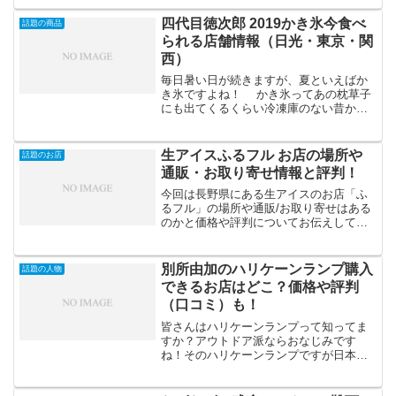
すめ通販情報をご紹介します！ 日テレ
のサイトもいいですが、私なんかだと楽
四代目徳次郎 2019かき氷今食べ
話題の商品
天やAmazonだとポ...
られる店舗情報（日光・東京・関
西）
毎日暑い日が続きますが、夏といえばか
き氷ですよね！ かき氷ってあの枕草子
にも出てくるくらい冷凍庫のない昔から
あるんですよ！ ところで皆さん天然氷
のかき氷って食べたことありますか！？
四代目徳次郎ときいてピンときたあな
生アイスふるフル お店の場所や
話題のお店
たはかなりのかき氷...
通販・お取り寄せ情報と評判！
今回は長野県にある生アイスのお店「ふ
るフル」の場所や通販/お取り寄せはある
のかと価格や評判についてお伝えしてい
きます。 ところで「生アイスって
何？」って思いませんでした？生アイス
クリームは一度も冷凍しないで作られる
別所由加のハリケーンランプ購入
話題の人物
アイスクリームです。凍らせ...
できるお店はどこ？価格や評判
（口コミ）も！
皆さんはハリケーンランプって知ってま
すか？アウトドア派ならおなじみです
ね！そのハリケーンランプですが日本で
の職人は別所由加さんという女性ただ一
人しかいないんです。私は国産のハリケ