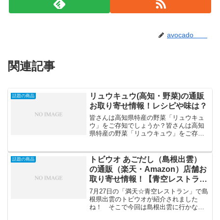
avocado
関連記事
リュウキュウ(高知・野菜)の通販
話題の商品
お取り寄せ情報！レシピや味は？
皆さんは高知県特産の野菜「リュウキュ
ウ」をご存知でしょうか？皆さんは高知
県特産の野菜「リュウキュウ」をご存知
でしょうか？別名「ハス芋」とも呼ば
れ、里芋の仲間です。 ただ食べる部分
は茎の部分なんです。ただこのリュウキ
トビウオ あごだし（島根出雲）
話題の商品
ュウ（ハス芋）自体は味がな...
の通販（楽天・Amazon）店舗お
取り寄せ情報！【青空レストラ
ン】
7月27日の「満天☆青空レストラン」で島
根県出雲のトビウオが紹介されました
ね！ そこで今回は島根出雲に行かなく
てもトビウオ、あごだしが手に入るおす