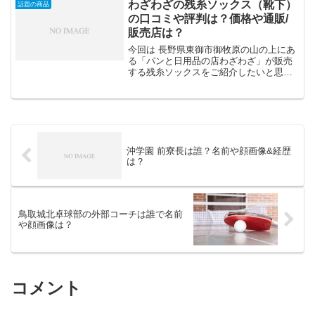
ーンランプって知りませんでしたが、知
わざわざの残糸ソックス（靴下）
話題の商品
ったらほしくなってしまいま...
の口コミや評判は？価格や通販/
販売店は？
今回は 長野県東御市御牧原の山の上にあ
る「パンと日用品の店わざわざ」が販売
する残糸ソックスをご紹介したいと思い
ます。 残糸ソックスって何と思われる
と思いますのでご説明いたしますね！
残糸ソックスとはその名の通り、靴下を
作る過程で余った糸つ...
沖学園 前寮長は誰？名前や顔画像&経歴
は？
鳥取城北卓球部の外部コーチは誰で名前
や顔画像は？
コメント