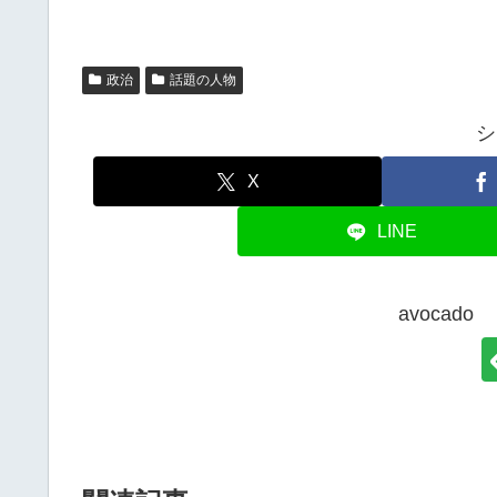
政治
話題の人物
シ
X
LINE
avoca