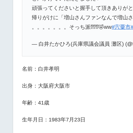
頑張ってくださいと握手して頂きありがとう
帰りがけに「増山さんファンなんで増山さ
。。。。。。。そっち派⁉️⁉️⁉️🤣ww
#宍粟市
— 白井たかひろ(兵庫県議会議員 灘区) (@takah
名前：白井孝明
出身：大阪府大阪市
年齢：41歳
生年月日：1983年7月23日