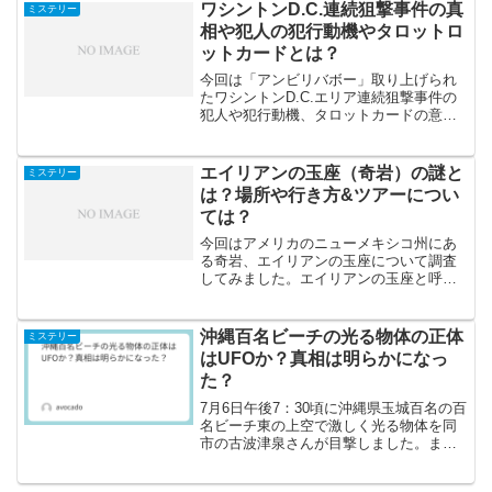
り上げられます。ところで皆さんは宝く
ワシントンD.C.連続狙撃事件の真
ミステリー
じ35億円が当たっ...
相や犯人の犯行動機やタロットロ
ットカードとは？
今回は「アンビリバボー」取り上げられ
たワシントンD.C.エリア連続狙撃事件の
犯人や犯行動機、タロットカードの意味
など真相・真実について調査してみまし
た。2002年10月に発生したワシントン
D.C.銃撃事件は目撃者が一切いないこと
エイリアンの玉座（奇岩）の謎と
ミステリー
から「姿なき...
は？場所や行き方&ツアーについ
ては？
今回はアメリカのニューメキシコ州にあ
る奇岩、エイリアンの玉座について調査
してみました。エイリアンの玉座と呼ば
れる奇岩群ですが、日本ではあまり知ら
れていないようです。初めてこの写真画
像を見ていけるなら言って実際に見てみ
沖縄百名ビーチの光る物体の正体
ミステリー
たいと思ったので、調べて...
はUFOか？真相は明らかになっ
た？
7月6日午後7：30頃に沖縄県玉城百名の百
名ビーチ東の上空で激しく光る物体を同
市の古波津泉さんが目撃しました。また
同市のマンションからセラピストの高橋
結子さんも20：00頃にオレンジ色の光が