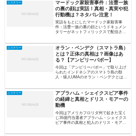
マードック家殺害事件：法曹一族
ミステリー
の裏の顔は実話！真相・真実や犯
行動機は？ネタバレ注意！
実話をもとにしたマードック家殺害事
件：法曹一族の裏の顔というドキュメン
タリーがネットフィリックスで配信され
ています。マードック家殺人事件を「ア
ンビリーバボー」でも取り上げています
ので真相、真実をまとめてみました。マ
オラン・ペンデク（スマトラ島）
ミステリー
ードック一族は人を消すと黒...
とは？正体の真相は？画像はあ
る？【アンビリーバボー】
今回は「アンビリーバボー」で取り上げ
られたインドネシアのスマトラ島の獣
人・猿人UMAのオラン・ペンデクとは？
その正体の真相を調査してみました。ス
マトラ島北部の森林地帯をライダーたち
がバイクでツーリングしていたところ、
アブラハム・シェイクスピア事件
ミステリー
森の中から槍のようなもの...
の経緯と真相とドリス・モアーの
動機
今回はアメリカフロリダ州で起きた宝く
じ35億円当選者アブラハム・シェイクス
ピア事件の真相と犯人のドリス・モアー
の動機についてお伝えします。 この事
件は8月28日の「アンビリバボー」でも取